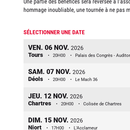
Une partie des bénéfices sera reversée à l’ass
hommage inoubliable, une tournée à ne pas m
SÉLECTIONNER UNE DATE
VEN.
06
NOV.
2026
Tours
20H00
Palais des Congrès - Audito
SAM.
07
NOV.
2026
Déols
20H00
Le Mach 36
JEU.
12
NOV.
2026
Chartres
20H00
Colisée de Chartres
DIM.
15
NOV.
2026
Niort
17H00
L'Acclameur