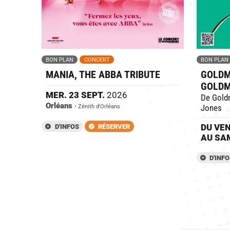
BON PLAN
CONCERT
BON PLAN
MANIA, THE ABBA TRIBUTE
GOLDM
GOLD
MER.
23
SEPT.
2026
De Gold
Orléans
Jones
• Zénith d'Orléans
DU
VE
D'INFOS
RÉSERVER
AU
SA
D'INF