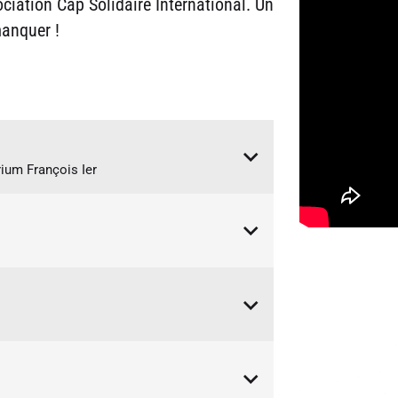
ociation Cap Solidaire International. Un
anquer !
rium François Ier