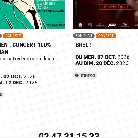
CONCERT
BON PLAN
CONCERT
EN : CONCERT 100%
BREL !
MAN
DU
MER.
07
OCT.
2026
man à Fredericks Goldman
AU
DIM.
20
DÉC.
2026
D'INFOS
N.
02
OCT.
2026
M.
12
DÉC.
2026
OS
02 47 31 15 33