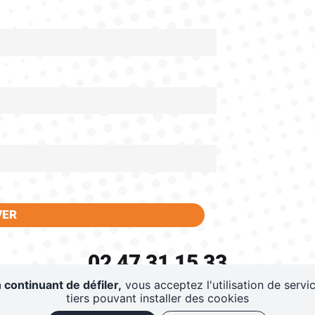
VER
02 47 31 15 33
 continuant de défiler,
vous acceptez l'utilisation de servi
AZ PROD - 175 AVENUE ANDRE MAGINOT - 37100 TOUR
tiers pouvant installer des cookies
ERVATIONS PERSONNES À MOBILITÉ RÉDUITE :
02 47 3