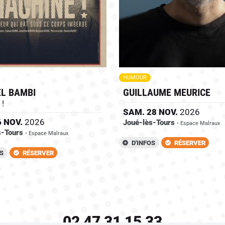
HUMOUR
L BAMBI
GUILLAUME MEURICE
 !
SAM.
28
NOV.
2026
6
NOV.
2026
Joué-lès-Tours
• Espace Malraux
s-Tours
• Espace Malraux
D'INFOS
RÉSERVER
OS
RÉSERVER
02 47 31 15 33