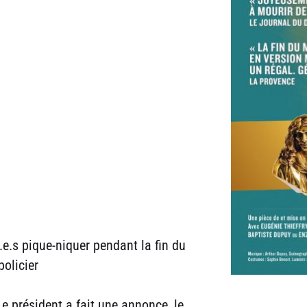
é.e.s pique-niquer pendant la fin du
olicier
Le président a fait une annonce, le