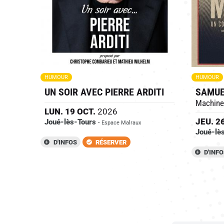
HUMOUR
HUMOUR
UN SOIR AVEC PIERRE ARDITI
SAMUE
Machine
LUN.
19
OCT.
2026
JEU.
2
Joué-lès-Tours
• Espace Malraux
Joué-lè
D'INFOS
RÉSERVER
D'INF