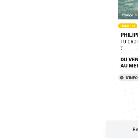
HUMOUR
PHILIP
TU CROI
?
DU
VE
AU
ME
D'INF
En