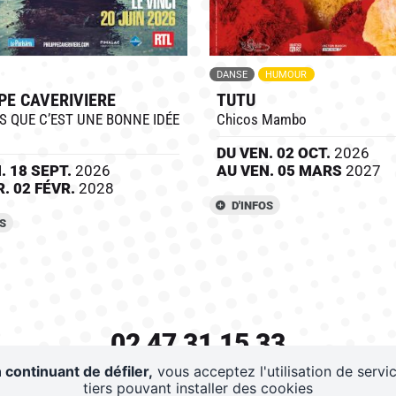
DANSE
HUMOUR
PE CAVERIVIERE
TUTU
S QUE C’EST UNE BONNE IDÉE
Chicos Mambo
DU
VEN.
02
OCT.
2026
N.
18
SEPT.
2026
AU
VEN.
05
MARS
2027
R.
02
FÉVR.
2028
D'INFOS
OS
02 47 31 15 33
 continuant de défiler,
vous acceptez l'utilisation de servi
AZ PROD - 175 AVENUE ANDRE MAGINOT - 37100 TOUR
tiers pouvant installer des cookies