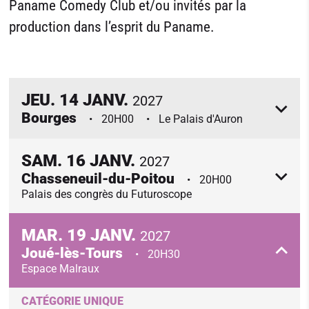
Paname Comedy Club et/ou invités par la
production dans l’esprit du Paname.
JEU.
14
JANV.
2027
Bourges
20H00
Le Palais d'Auron
SAM.
16
JANV.
2027
Chasseneuil-du-Poitou
20H00
Palais des congrès du Futuroscope
MAR.
19
JANV.
2027
Joué-lès-Tours
20H30
Espace Malraux
CATÉGORIE UNIQUE