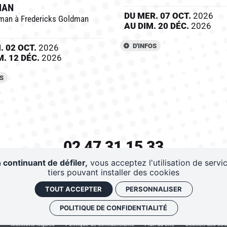
MAN
DU
MER.
07
OCT.
2026
man à Fredericks Goldman
AU
DIM.
20
DÉC.
2026
D'INFOS
N.
02
OCT.
2026
M.
12
DÉC.
2026
OS
02 47 31 15 33
 continuant de défiler,
vous acceptez l'utilisation de servi
AZ PROD - 175 AVENUE ANDRE MAGINOT - 37100 TOUR
tiers pouvant installer des cookies
ERVATIONS PERSONNES À MOBILITÉ RÉDUITE :
02 47 3
TOUT ACCEPTER
PERSONNALISER
S
NEWSLETTER
CONTACT
DEMANDE D'ACCR
POLITIQUE DE CONFIDENTIALITÉ
V
Mentions légales
Politique de confidentialité
Plan du site
Gestion des coo