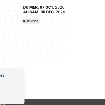
DU
MER.
07
OCT.
2026
AU
SAM.
05
DÉC.
2026
D'INFOS
ces
S
1 15 33
ÉDITATION
kies