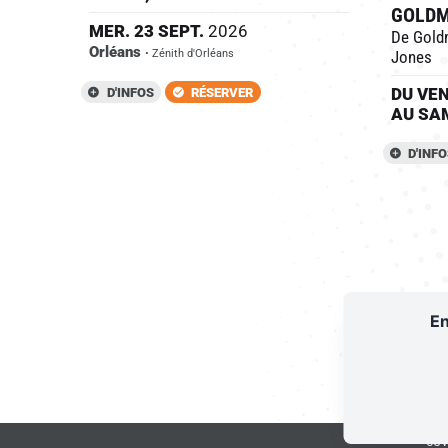
GOLD
MER.
23
SEPT.
2026
De Gold
Orléans
Jones
• Zénith d'Orléans
DU
VE
D'INFOS
RÉSERVER
AU
SA
D'INF
En
RÉS
À PROPO
CG